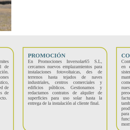
PROMOCIÓN
CO
ites
En Promociones Inversolar65 S.L,
Cont
al de
cercamos nuevos emplazamientos para
en 
ión.
instalaciones fotovoltaicas, des de
sis
iones
terrenos hasta tejados de naves
mant
ico,
industriales, centros comerciales y
com
ed de
edificios públicos. Gestionamos y
nue
os de
redactamos contratos de alquiler de
preo
cto.
superficies para uso solar hasta la
fact
entrega de la instalación al cliente final.
tamb
prod
para
func
mom