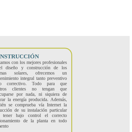
NSTRUCCIÓN
amos con los mejores profesionales
el diseño y construcción de los
temas solares, ofrecemos un
enimiento integral tanto preventivo
o correctivo. Todo para que
stros clientes no tengan que
cuparse por nada, ni siquiera de
urar la energía producida. Además,
ién se comprueba vía Internet la
ucción de su instalación particular
 tener bajo control el correcto
ionamiento de la planta en todo
ento