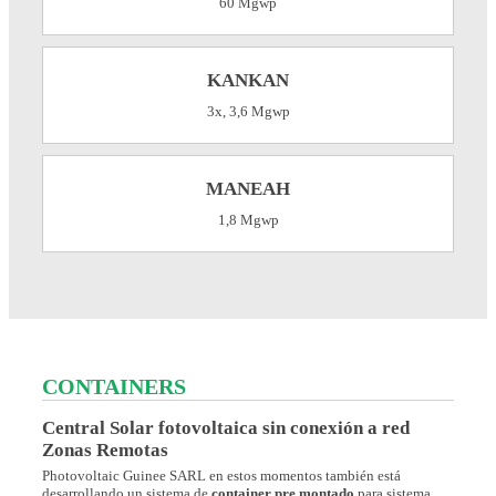
60 Mgwp
KANKAN
3x, 3,6 Mgwp
MANEAH
1,8 Mgwp
CONTAINERS
Central Solar fotovoltaica sin conexión a red
Zonas Remotas
Photovoltaic Guinee SARL en estos momentos también está
desarrollando un sistema de
container pre montado
para sistema