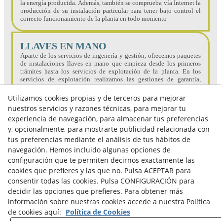
la energía producida. Además, también se comprueba vía Internet la
producción de su instalación particular para tener bajo control el
correcto funcionamiento de la planta en todo momento
LLAVES EN MANO
Aparte de los servicios de ingenería y gestión, ofrecemos paquetes
de instalaciones llaves en mano que empieza desde los primeros
trámites hasta los servicios de explotación de la planta. En los
servicios de explotación realizamos las gestiones de garantía,
contratos con la aseguranza y también, la gestión administrativa y
fiscal de la sociedad.
Utilizamos cookies propias y de terceros para mejorar
nuestros servicios y razones técnicas, para mejorar tu
experiencia de navegación, para almacenar tus preferencias
y, opcionalmente, para mostrarte publicidad relacionada con
tus preferencias mediante el análisis de tus hábitos de
navegación. Hemos incluido algunas opciones de
configuración que te permiten decirnos exactamente las
cookies que prefieres y las que no. Pulsa ACEPTAR para
Aviso Legal
consentir todas las cookies. Pulsa CONFIGURACIÓN para
Política Cookies
decidir las opciones que prefieres. Para obtener más
Política de Privacidad
información sobre nuestras cookies accede a nuestra Política
de cookies aquí:
Política de Cookies
Av. Catalunya, 65 bxs - 25300 Tàrrega Lleida - T. +34 973 314 720