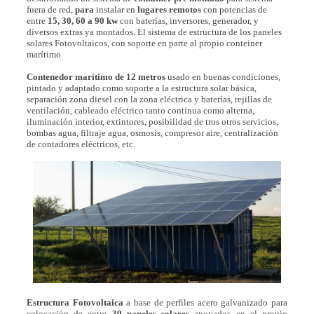
fuera de red,
para
instalar en
lugares remotos
con potencias de
entre
15, 30, 60 a 90 kw
con baterías, inversores, generador, y
diversos extras ya montados. El sistema de estructura de los paneles
solares Fotovoltaicos, con soporte en parte al propio conteiner
marítimo.
Contenedor marítimo de 12 metros
usado en buenas condiciones,
pintado y adaptado como soporte a la estructura solar básica,
separación zona diesel con la zona eléctrica y baterías, rejillas de
ventilación, cableado eléctrico tanto continua como alterna,
iluminación interior, extintores, posibilidad de tros otros servicios,
bombas agua, filtraje agua, osmosis, compresor aire, centralización
de contadores eléctricos, etc.
Estructura Fotovoltaica
a base de perfiles acero galvanizado para
colocación de entre
39 paneles solares
apoyados en el propio