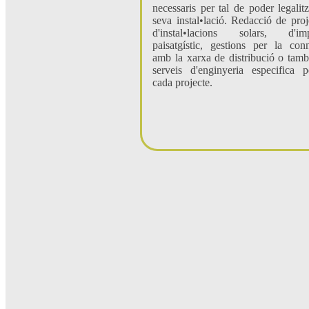
necessaris per tal de poder legalitz
seva instal•lació. Redacció de proj
d'instal•lacions solars, d'imp
paisatgístic, gestions per la con
amb la xarxa de distribució o tamb
serveis d'enginyeria especifica 
cada projecte.