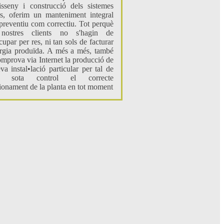
isseny i construcció dels sistemes
rs, oferim un manteniment integral
 preventiu com correctiu. Tot perquè
 nostres clients no s'hagin de
cupar per res, ni tan sols de facturar
ergia produïda. A més a més, també
omprova via Internet la producció de
eva instal•lació particular per tal de
ir sota control el correcte
ionament de la planta en tot moment