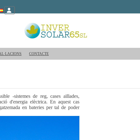
AL·LACIONS
CONTACTE
ible -sistemes de reg, cases aïllades,
zació d'energia elèctrica. En aquest cas
gatzemada en bateries per tal de poder