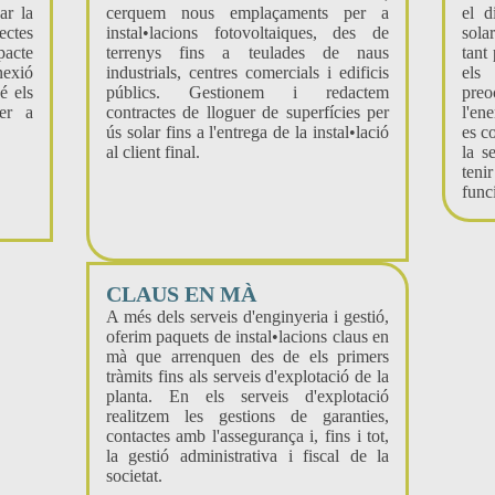
ar la
cerquem nous emplaçaments per a
el d
ectes
instal•lacions fotovoltaiques, des de
sola
acte
terrenys fins a teulades de naus
tant
nexió
industrials, centres comercials i edificis
els
é els
públics. Gestionem i redactem
preo
per a
contractes de lloguer de superfícies per
l'en
ús solar fins a l'entrega de la instal•lació
es c
al client final.
la s
ten
func
CLAUS EN MÀ
A més dels serveis d'enginyeria i gestió,
oferim paquets de instal•lacions claus en
mà que arrenquen des de els primers
tràmits fins als serveis d'explotació de la
planta. En els serveis d'explotació
realitzem les gestions de garanties,
contactes amb l'assegurança i, fins i tot,
la gestió administrativa i fiscal de la
societat.