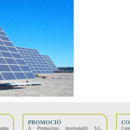
PROMOCIÓ
CO
atius
A Promocions Inversolar65 S.L,
Cont