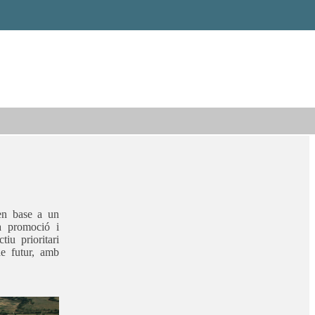
en base a un
la promoció i
iu prioritari
de futur, amb