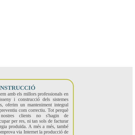
NSTRUCCIÓ
em amb els millors professionals en
isseny i construcció dels sistemes
rs, oferim un manteniment integral
 preventiu com correctiu. Tot perquè
 nostres clients no s'hagin de
cupar per res, ni tan sols de facturar
ergia produïda. A més a més, també
omprova via Internet la producció de