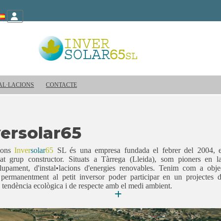
AL·LACIONS
CONTACTE
versolar65
ions
Inver
solar
65
SL és una empresa fundada el febrer del 2004, 
dat grup constructor. Situats a Tàrrega (Lleida), som pioners en 
upament, d'instal•lacions d'energies renovables. Tenim com a object
r permanentment al petit inversor poder participar en un projectes 
tendència ecològica i de respecte amb el medi ambient.