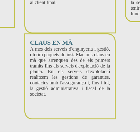
al client final.
la s
ten
func
CLAUS EN MÀ
A més dels serveis d'enginyeria i gestió,
oferim paquets de instal•lacions claus en
mà que arrenquen des de els primers
tràmits fins als serveis d'explotació de la
planta. En els serveis d'explotació
realitzem les gestions de garanties,
contactes amb l'assegurança i, fins i tot,
la gestió administrativa i fiscal de la
societat.