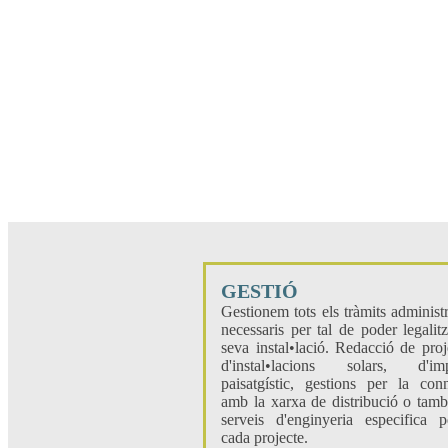
GESTIÓ
Gestionem tots els tràmits administr
necessaris per tal de poder legalitz
seva instal•lació. Redacció de proj
d'instal•lacions solars, d'imp
paisatgístic, gestions per la con
amb la xarxa de distribució o tamb
serveis d'enginyeria especifica 
cada projecte.