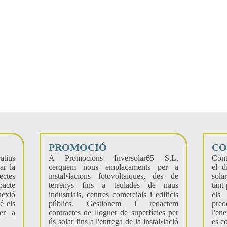
PROMOCIÓ
CO
atius
A Promocions Inversolar65 S.L,
Cont
ar la
cerquem nous emplaçaments per a
el d
ectes
instal•lacions fotovoltaiques, des de
sola
acte
terrenys fins a teulades de naus
tant
nexió
industrials, centres comercials i edificis
els
é els
públics. Gestionem i redactem
preo
per a
contractes de lloguer de superfícies per
l'en
ús solar fins a l'entrega de la instal•lació
es c