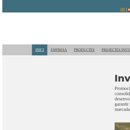
INICI
EMPRESA
PRODUCTES
PROJECTES INST
In
Promoc
consoli
desenvol
garanti
marcada 